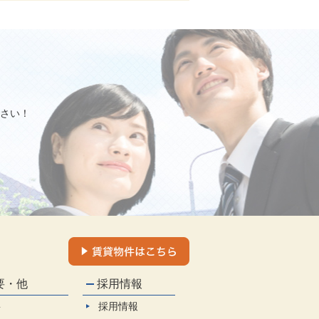
さい！
要・他
採用情報
要
採用情報