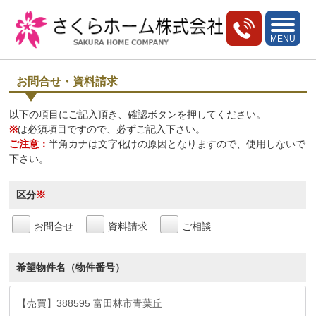
toggle
navigati
MENU
お問合せ・資料請求
以下の項目にご記入頂き、確認ボタンを押してください。
※
は必須項目ですので、必ずご記入下さい。
ご注意：
半角カナは文字化けの原因となりますので、使用しないで
下さい。
区分
※
お問合せ
資料請求
ご相談
希望物件名（物件番号）