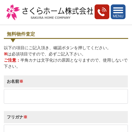
toggle
navigati
MENU
無料物件査定
以下の項目にご記入頂き、確認ボタンを押してください。
※
は必須項目ですので、必ずご記入下さい。
ご注意：
半角カナは文字化けの原因となりますので、使用しないで
下さい。
お名前
※
フリガナ
※