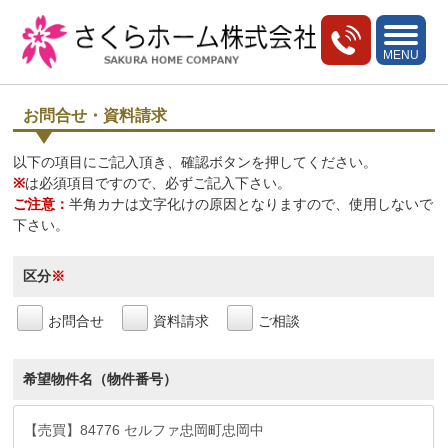
toggle
navigati
MENU
お問合せ・資料請求
以下の項目にご記入頂き、確認ボタンを押してください。
※
は必須項目ですので、必ずご記入下さい。
ご注意：
半角カナは文字化けの原因となりますので、使用しないで
下さい。
区分
※
お問合せ
資料請求
ご相談
希望物件名（物件番号）