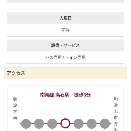
入居日
即時
設備・サービス
バス専用 / トイレ専用
アクセス
南海線 高石駅 徒歩3分
難
和
波
歌
方
山
面
市
方
面