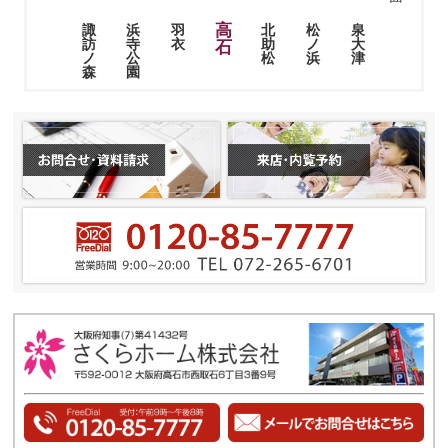
高
浜
羽
北
松
泉
諏
寺
衣
助
ノ
大
訪
石
公
松
浜
津
ノ
園
森