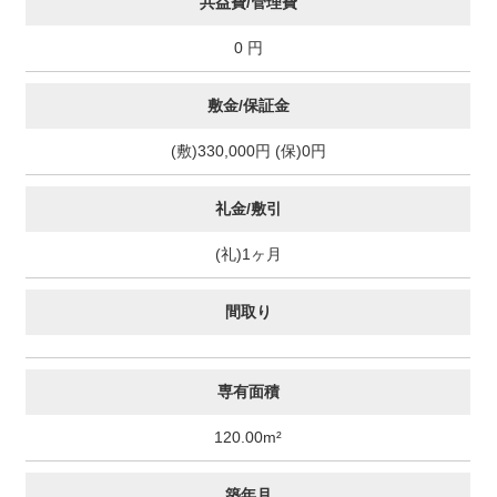
共益費/管理費
0 円
敷金/保証金
(敷)330,000円 (保)0円
礼金/敷引
(礼)1ヶ月
間取り
専有面積
120.00m²
築年月