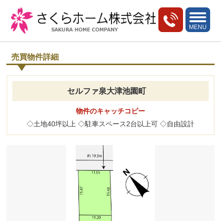
toggle
navigati
MENU
売買物件詳細
セルファ泉大津池園町
物件のキャッチコピー
◇土地40坪以上 ◇駐車スペース2台以上可 ◇自由設計