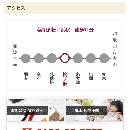
アクセス
南海線 松ノ浜駅 徒歩11分
和
歌
難
山
波
市
方
方
面
面
松
高
北
泉
忠
春
羽
石
助
大
岡
木
衣
ノ
松
津
浜