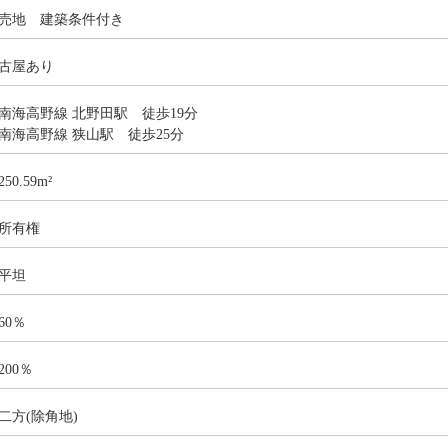
売地 建築条件付き
古屋あり
南海高野線 北野田駅 徒歩19分
南海高野線 狭山駅 徒歩25分
250.59m²
所有権
平坦
60％
200％
二方(除角地)