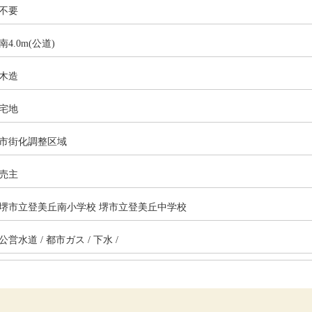
不要
南4.0m(公道)
木造
宅地
市街化調整区域
売主
堺市立登美丘南小学校 堺市立登美丘中学校
公営水道 / 都市ガス / 下水 /