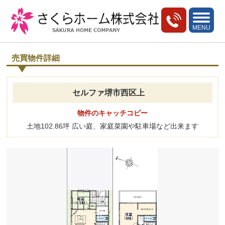
toggle
navigati
MENU
売買物件詳細
セルファ堺市西区上
物件のキャッチコピー
土地102.86坪 広い庭、家庭菜園や駐車場など出来ます