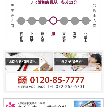
ＪＲ阪和線 鳳駅 徒歩11分
天
和
王
歌
寺
山
方
方
面
面
鳳
上
津
東
富
北
百
野
久
羽
木
信
舌
芝
野
衣
太
鳥