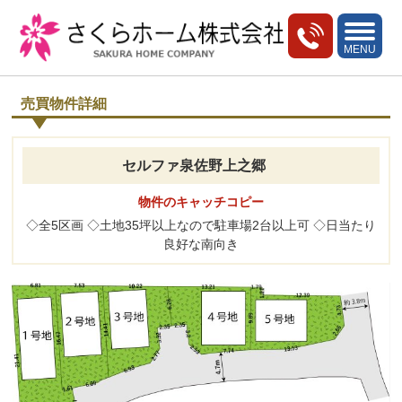
toggle
navigati
MENU
売買物件詳細
セルファ泉佐野上之郷
物件のキャッチコピー
◇全5区画 ◇土地35坪以上なので駐車場2台以上可 ◇日当たり
良好な南向き