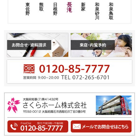
長
熊
日
新
和
和
東
取
根
家
泉
泉
佐
滝
野
砂
鳥
野
川
取