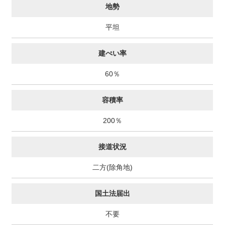
地勢
平坦
建ぺい率
60％
容積率
200％
接道状況
二方(除角地)
国土法届出
不要