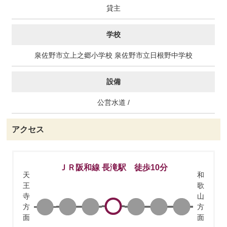
貸主
学校
泉佐野市立上之郷小学校 泉佐野市立日根野中学校
設備
公営水道 /
アクセス
ＪＲ阪和線 長滝駅 徒歩10分
天
和
王
歌
寺
山
方
方
面
面