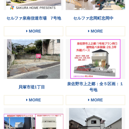
セルファ泉南信達市場 7号地
セルファ忠岡町忠岡中
MORE
MORE
泉佐野市上之郷：全５区画：１
貝塚市堤1丁目
号地
MORE
MORE