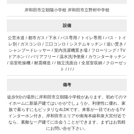
岸和田市立朝陽小学校 岸和田市立野村中学校
設備
公営水道 / 都市ガス / 下水 / バス専用 / トイレ専用 / バス・トイ
レ別 / ガスコンロ / 三口コンロ / システムキッチン / 追い焚き /
シャンプードレッサー / 室内洗濯機置き場 / フローリング / TV
ドアホン / / バリアフリー / 温水洗浄便座 / カウンターキッチン
/ 浴室乾燥機 / 耐震構造 / / 独立洗面台 / 全居室収納 / クローゼッ
ト / / / /
備考
徒歩9分の場所に岸和田市立朝陽小学校があります。初めてのマ
イホームに新築戸建てはいかがでしょうか。利便性に優れ、家
族で暮らすにもピッタリな4LDKです。来客が一目でわかるTV
インターホン付き。岸和田市エリアや南海本線和泉大宮付近で
なら、素敵な一戸建てに出会うことができます。まずはお気軽
にお問い合せ下さい。