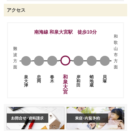
アクセス
南海線 和泉大宮駅 徒歩10分
和
歌
難
山
波
市
方
方
面
面
和
忠
春
岸
蛸
貝
泉
岡
木
和
地
塚
大
泉
田
蔵
津
大
宮