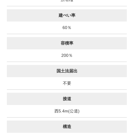
建ぺい率
60％
容積率
200％
国土法届出
不要
接道
西5.4m(公道)
構造