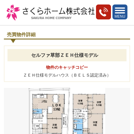
toggle
navigati
MENU
売買物件詳細
セルファ草部ＺＥＨ仕様モデル
物件のキャッチコピー
ＺＥＨ仕様モデルハウス（ＢＥＬＳ認定済み）