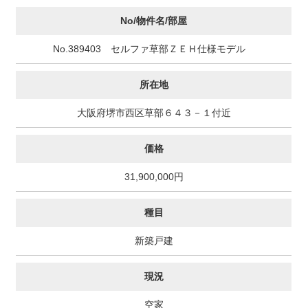
No/物件名/部屋
No.389403 セルファ草部ＺＥＨ仕様モデル
所在地
大阪府堺市西区草部６４３－１付近
価格
31,900,000円
種目
新築戸建
現況
空家