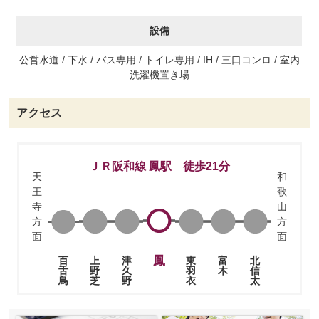
設備
公営水道 / 下水 / バス専用 / トイレ専用 / IH / 三口コンロ / 室内
洗濯機置き場
アクセス
ＪＲ阪和線 鳳駅 徒歩21分
天
和
王
歌
寺
山
方
方
面
面
鳳
上
津
東
富
北
百
野
久
羽
木
信
舌
芝
野
衣
太
鳥