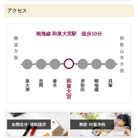
アクセス
南海線 和泉大宮駅 徒歩10分
難
和
波
歌
方
山
面
市
方
面
和
忠
春
岸
蛸
貝
泉
岡
木
和
地
塚
大
泉
田
蔵
津
大
宮