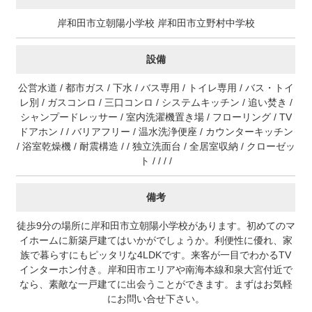
岸和田市立朝陽小学校 岸和田市立野村中学校
設備
公営水道 / 都市ガス / 下水 / バス専用 / トイレ専用 / バス・トイ
レ別 / ガスコンロ / 三口コンロ / システムキッチン / 追い焚き /
シャンプードレッサー / 室内洗濯機置き場 / フローリング / TV
ドアホン / / バリアフリー / 温水洗浄便座 / カウンターキッチン
/ 浴室乾燥機 / 耐震構造 / / 独立洗面台 / 全居室収納 / クローゼッ
ト / / / /
備考
徒歩9分の場所に岸和田市立朝陽小学校があります。初めてのマ
イホームに新築戸建てはいかがでしょうか。利便性に優れ、家
族で暮らすにもピッタリな4LDKです。来客が一目でわかるTV
インターホン付き。岸和田市エリアや南海本線和泉大宮付近で
なら、素敵な一戸建てに出会うことができます。まずはお気軽
にお問い合せ下さい。