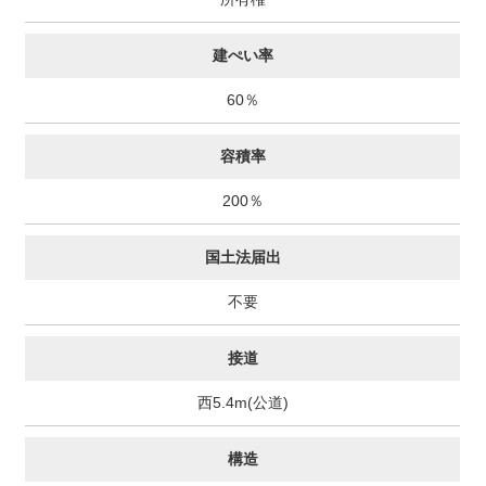
建ぺい率
60％
容積率
200％
国土法届出
不要
接道
西5.4m(公道)
構造