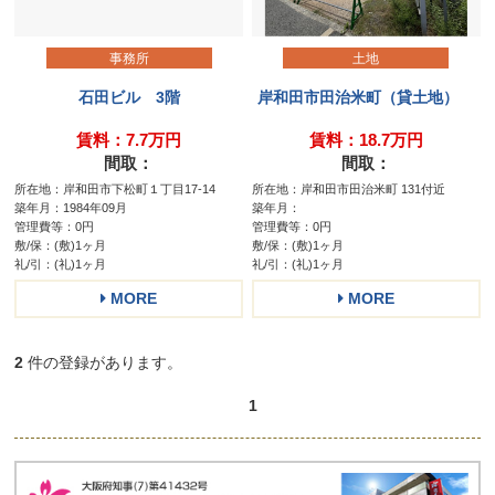
事務所
土地
石田ビル 3階
岸和田市田治米町（貸土地）
賃料：7.7万円
賃料：18.7万円
間取：
間取：
所在地：岸和田市下松町１丁目17-14
所在地：岸和田市田治米町 131付近
築年月：1984年09月
築年月：
管理費等：0円
管理費等：0円
敷/保：(敷)1ヶ月
敷/保：(敷)1ヶ月
礼/引：(礼)1ヶ月
礼/引：(礼)1ヶ月
MORE
MORE
2
件の登録があります。
1