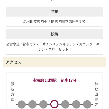
学校
忠岡町立忠岡小学校 忠岡町立忠岡中学校
設備
公営水道 / 都市ガス / 下水 / システムキッチン / カウンターキッ
チン / クローゼット /
アクセス
南海線 忠岡駅 徒歩17分
難
和
波
歌
方
山
面
市
方