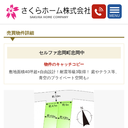
toggle
navigati
MENU
売買物件詳細
セルファ忠岡町忠岡中
物件のキャッチコピー
敷地面積40坪超×自由設計！耐震等級3取得！ 庭やテラス等、
青空のプライベート空間も♪