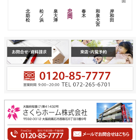
面
忠
松
泉
春
和
岸
北
ノ
大
木
泉
和
助
岡
浜
津
大
田
松
宮