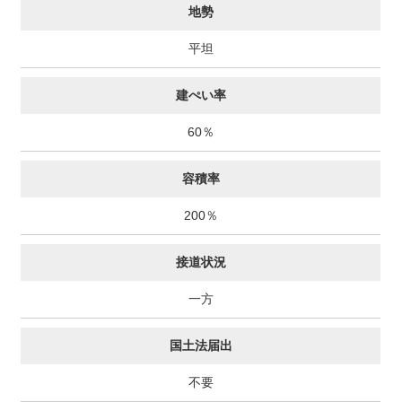
地勢
平坦
建ぺい率
60％
容積率
200％
接道状況
一方
国土法届出
不要